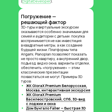
(
DigitalDeveloper
).
Экологичность и устойчивое
Погружение —
проектирование
решающий фактор
3D-визуализация — это не только
эстетика, но и практический инструмент
3D-туры и виртуальные экскурсии
экологического контроля ещё до этапа
оказываются особенно значимыми для
строительства.
семей и аудитории с детьми: покупка
воспринимается не как инвестиция
В процессе моделирования специалисты
в квадратные метры, а как создание
могут «прожить» проект во всех
будущей жизни. Платформы типа
деталях: протестировать варианты
Arigami, Planoplan позволяют показать
организации освещения, проверить
не просто квартиру, а внутренний двор,
вентиляцию, смоделировать сценарии
подъезд, вид из окна, варианты отделки,
энергопотребления, учесть влияние
обеспечить «погружение» — этим
материалов на микроклимат и комфорт.
классические презентации
похвастаться не могут. Примеры 3D
Такая проработка помогает заранее
туров:
соответствовать критериям
ЖК GloraX Premium Белорусская,
экологической сертификации, снизить
Москва, интерактивная экскурсия
расходы на корректировку решений
ЖК GloraX Premium
и повысить привлекательность объекта
Василеостровский, СПб, 3D-вид
для покупателей, заботящихся
с лоджии и окна
об устойчивом развитии.
Дом Бунгало Faller — Быстрая 3D