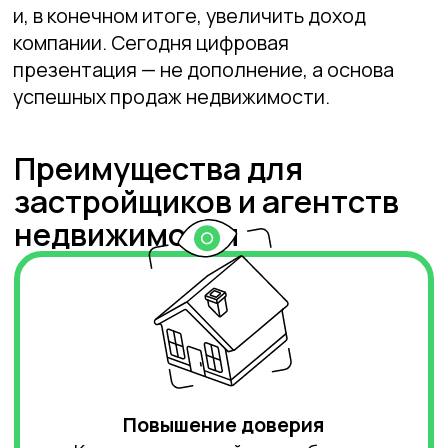
прогулку по объекту (
DigitalDeveloper
).
Классическая реклама здесь
бессильна — нужен интерактив.
Унификация коммуникаций
3D-визуализация снимает большинство
разночтений между архитектором,
заказчиком, инвестором
и продажниками. «Одинаковое видение
объекта всеми участниками команды
уменьшает число конфликтов
и нестыковок на этапе реализации,» —
отмечает Cylind в своем аналитическом
обзоре (
cylind.com
).