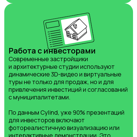
Покупатель или инвестор получает
яркие эмоции, реалистичное
представление о будущем доме или
квартире, что формирует доверие
и снижает страх ошибки.
Банки и инвесторы требуют
визуальные материалы не меньше,
чем техническую документацию. 3D-
модель позволяет объективно
оценить проект, прогнозировать
окупаемость и делать выводы для
финансирования. Это облегчает
согласование и запускает процесс
быстрее.
Прозрачность согласований
и финансового планирования
3D-модель — это не просто красивая
картинка. Это единая точка сбора