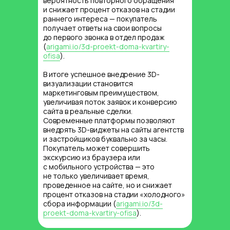
вероятность повторного обращения
уровень повторных заказов вырос более
и снижает процент отказов на стадии
чем на 25%, а лояльность клиентов
раннего интереса — покупатель
и репутация бренда стабильно
получает ответы на свои вопросы
укрепляются (
cylind.com
).
до первого звонка в отдел продаж
(
arigami.io/3d-proekt-doma-kvartiry-
Советы экспертов:
ofisa
).
Е. К., архитектор KRISHTAL:
В итоге успешное внедрение 3D-
«Не упускайте шанс показать
визуализации становится
будущий объект
маркетинговым преимуществом,
с максимальной
увеличивая поток заявок и конверсию
сайта в реальные сделки.
реалистичностью. Чем больше
Современные платформы позволяют
эмоций вызовет визуализация,
внедрять 3D-виджеты на сайты агентств
тем выше доверие и шанс
и застройщиков буквально за часы.
сделки»
Покупатель может совершить
krishtal.info
экскурсию из браузера или
с мобильного устройства — это
не только увеличивает время,
О. Кельник, CEO Planoplan/Kelnik:
проведенное на сайте, но и снижает
«Используйте 3D и VR
процент отказов на стадии «холодного»
не только для типовых
сбора информации (
arigami.io/3d-
proekt-doma-kvartiry-ofisa
).
квартир, а для всех вариантов!
Покупатель должен иметь