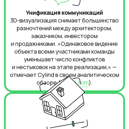
фактический облик дома,
а не абстрактную схему, быстрее
принимает решение о финансировании
и снижает собственные риски
(
GSourcedata
).
Сравнительная таблица: 3D-
визуализация и традиционный подход
Точность
Ограниченное изображение, ошибки
часто обнаруживаются лишь на стройке
Максимальная детализация, точные
показатели всех материалов, форм и
размеров