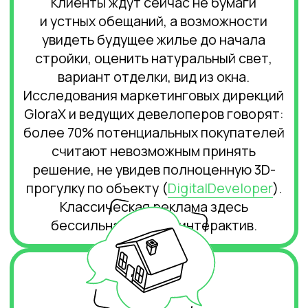
Невероятная гибкость
Архитектор или дизайнер легко меняет
отделку, планировку, размещение
инженерных сетей или «играет»
с цветом прямо при общении
с заказчиком. Изменения «на лету»
сейчас стандарт, а не эксклюзив. Это
экономит недели, а иногда месяцы
работы, убирает возвраты
и репутационные потери.
Конкурентное
преимущество на рынке
3D-презентация объекта — это
не только картинки для сайта,
но и сильный маркетинговый аргумент
на переговорах с инвесторами или
покупателями. Инвестор, увидев