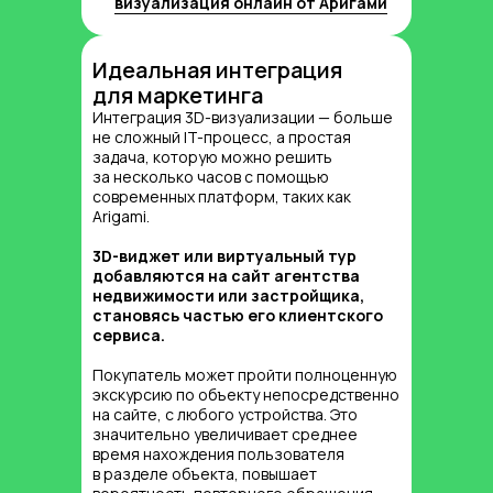
визуализация онлайн от Аригами
Идеальная интеграция
для маркетинга
Интеграция 3D-визуализации — больше
не сложный IT-процесс, а простая
задача, которую можно решить
за несколько часов с помощью
Эмоциональная
современных платформ, таких как
вовлеченность и повторные
Arigami.
продажи
3D-виджет или виртуальный тур
Психологический аспект 3D-рендера
добавляются на сайт агентства
зачастую недооценен — клиент, который
недвижимости или застройщика,
получил ровно тот результат, что видел
становясь частью его клиентского
в виртуальном туре, становится
сервиса.
адвокатом компании.
Покупатель может пройти полноценную
Довольный владелец охотно делится
экскурсию по объекту непосредственно
позитивом с друзьями, пишет отзывы
на сайте, с любого устройства. Это
и повторно обращается за новыми
значительно увеличивает среднее
проектами или услугами.
время нахождения пользователя
Cylind отмечает, что после внедрения 3D
в разделе объекта, повышает
и AR-решений на платформе Arigami