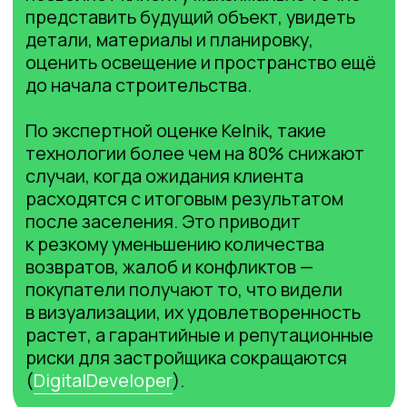
результаты. Внедрение 3D-визуализации
подтверждено множеством кейсов
и исследований:
Конверсия из просмотра в покупку
увеличивается (например, +15%
среди покупателей 31−45 лет при
использовании VR/3D-туров).
Цикл сделки становится значительно
короче, а число возвратов
и доработок после начала
строительства снижается.
Клиенты чаще рекомендуют компанию
друзьям и сами возвращаются
за новыми объектами — фиксация
роста повторных продаж.
Баланс эмоций и финансовой
прозрачности
3D-визуализация решает сразу две
ключевые задачи: