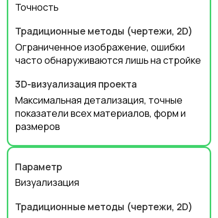
перепроектирования
Внесение изменений в режиме
реального времени, оценка разных
вариантов
Продажи и вовлечение
Покупатель видит только схематичный
образ, сложнее принять решение
Эмоциональное вовлечение, быстрые
продажи за счет виртуальных туров и
визуального превосходства