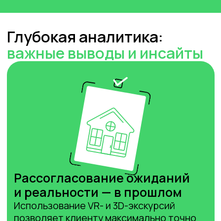
возможность оценить любой
объект без ограничений»
digitaldeveloper.ru
Почему 3D-визуализация —
безальтернативный выбор
для современного рынка
недвижимости
Практика и цифры: реальное
доказательство
эффективности
Рынок недвижимости сегодня оценивает
не красивые лозунги, а реальные