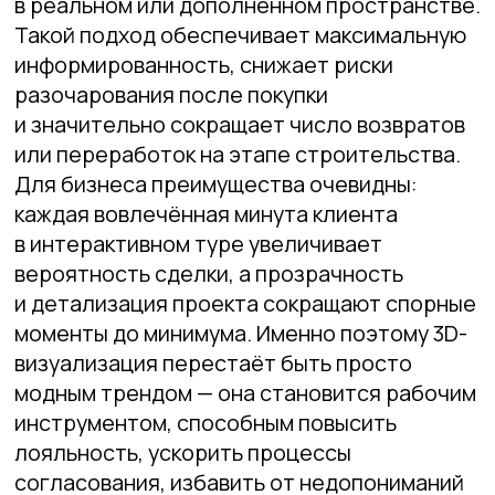
успешных продаж недвижимости.
Преимущества для
застройщиков и агентств
недвижимости
Повышение доверия
Клиенты ждут сейчас не бумаги
и устных обещаний, а возможности
увидеть будущее жилье до начала
стройки, оценить натуральный свет,
вариант отделки, вид из окна.
Исследования маркетинговых дирекций
GloraX и ведущих девелоперов говорят:
более 70% потенциальных покупателей
считают невозможным принять
решение, не увидев полноценную 3D-