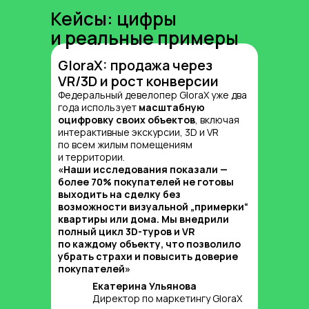
Кейсы: цифры
и реальные примеры
GloraX: продажа через
VR/3D и рост конверсии
Федеральный девелопер GloraX уже два
года использует
масштабную
оцифровку своих объектов
, включая
Глубокая аналитика:
интерактивные экскурсии, 3D и VR
важные выводы и инсайты
по всем жилым помещениям
и территории.
«Наши исследования показали —
более 70% покупателей не готовы
выходить на сделку без
возможности визуальной „примерки“
квартиры или дома. Мы внедрили
полный цикл 3D-туров и VR
по каждому объекту, что позволило
убрать страхи и повысить доверие
Рассогласование ожиданий
покупателей»
и реальности — в прошлом
Екатерина Ульянова
Использование VR- и 3D-экскурсий
Директор по маркетингу GloraX
позволяет клиенту максимально точно