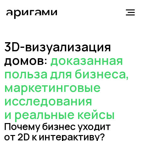
3D-визуализация
домов:
доказанная
польза для бизнеса,
маркетинговые
исследования
и реальные кейсы
Почему бизнес уходит
от 2D к интерактиву?
Традиционные методы презентации
недвижимости — чертежи, планы
и фотографии — уже не отвечают запросам
современных покупателей и инвесторов,
привыкших к цифровой прозрачности
и интерактивности во всех сферах жизни.
Сегодня клиенты ожидают не сухого