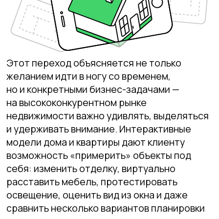
расставить мебель, протестировать
освещение, оценить вид из окна и даже
сравнить несколько вариантов планировки
в реальном или дополненном пространстве.
Такой подход обеспечивает максимальную
информированность, снижает риски
разочарования после покупки
и значительно сокращает число возвратов
или переработок на этапе строительства.
Для бизнеса преимущества очевидны:
каждая вовлечённая минута клиента
в интерактивном туре увеличивает
вероятность сделки, а прозрачность
и детализация проекта сокращают спорные
моменты до минимума. Именно поэтому 3D-
визуализация перестаёт быть просто
модным трендом — она становится рабочим
инструментом, способным повысить
лояльность, ускорить процессы
согласования, избавить от недопониманий
и, в конечном итоге, увеличить доход
компании. Сегодня цифровая
презентация — не дополнение, а основа