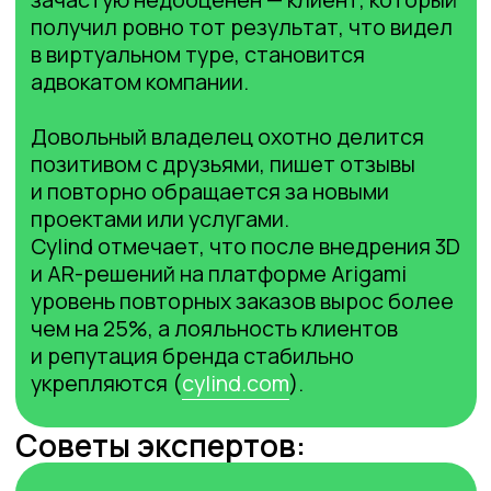
Общество с ограниченной ответственностью
«Аригами», ИНН/КПП: 9 702 065 340/770201001, ОГРН:
318 774 600 210 660 Юр. адрес: 129 110, г. Москва,
вн.тер.г. Муниципальный округ Мещанский, пр-
кт Олимпийский, д. 22, кв. 137
Основной код — 62.01 Разработка компьютерного
программного обеспечения Коды видов деятельности
в области ИТ из приказа Минцифры 1.01, 1.05, 1.07
Номер в реестре аккредитованных организаций: 66
297. Номер решения о государственной
аккредитации: АО-20 250 123−23 326 088 420−3
Правовая информация