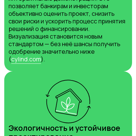
информации для архитектора, инженера,
менеджера и клиента:
Процесс согласований становится
максимально понятным, без
разногласий на этапе реализации.
Все расходы и технические детали
видны заранее, что позволяет делать
точное финансовое планирование без
«сюрпризов» после начала работ.
Быстрая интеграция: от идеи
к реальности за несколько
дней
Современные платформы (например,
Arigami, Planoplan) обеспечивают
мгновенное внедрение 3D и VR-
инструментов на сайт застройщика,
агентства или студии:
Запуск проекта занимает от 1 до 3