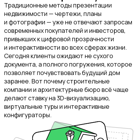
документа, а полного погружения, которое
позволяет почувствовать будущий дом
заранее. Вот почему строительные
компании и архитектурные бюро всё чаще
делают ставку на 3D-визуализацию,
виртуальные туры и интерактивные
конфигураторы.
Этот переход объясняется не только
желанием идти в ногу со временем,
но и конкретными бизнес-задачами —
на высококонкурентном рынке
недвижимости важно удивлять, выделяться
и удерживать внимание. Интерактивные
модели дома и квартиры дают клиенту
возможность «примерить» объекты под
себя: изменить отделку, виртуально