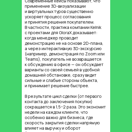
Современные кейсы показывают, что
Современные застройщики
применение 3D-визуализации
и архитектурные студии используют
и виртуальных туров существенно
динамические 3D-видео и виртуальные
ускоряет процесс согласования
туры не только для продаж, но и для
и принятия решения покупателем.
привлечения инвестиций и согласований
В частности, практика компании Kelnik
с муниципалитетами.
с проектами для GloraX доказывает:
когда менеджер проводит
По данным Cylind, уже 90% презентаций
демонстрацию не на основе 2D-плана,
для инвесторов включают
а через интерактивную 3D-экскурсию
фотореалистичную визуализацию или
(например, демонстрация по Zoom или
интерактивные демонстрации. Это
Teams), покупатель не возвращается
позволяет банкирам и инвесторам
к обсуждению в офисе — он обсуждает
объективно оценить проект, снизить
варианты со своей семьей в удобной
свои риски и ускорить процесс принятия
домашней обстановке, сразу видит
решений о финансировании.
сильные и слабые стороны объекта,
Визуализация становится новым
и принимает решение быстрее.
стандартом — без неё шансы получить
одобрение значительно ниже
В результате цикл сделки (от первого
(
cylind.com
).
контакта до заключения покупки)
сокращается в 1,5−2 раза. Это экономит
недели на каждом клиенте, что
особенно важно для бизнеса, где
скорость закрытия сделки напрямую
влияет на выручку и оборот