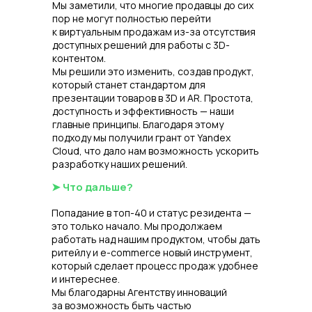
Мы заметили, что многие продавцы до сих
пор не могут полностью перейти
к виртуальным продажам из-за отсутствия
доступных решений для работы с 3D-
контентом.
Мы решили это изменить, создав продукт,
который станет стандартом для
презентации товаров в 3D и AR. Простота,
доступность и эффективность — наши
Общество с ограниченной ответственностью
главные принципы. Благодаря этому
«Аригами», ИНН/КПП: 9 702 065 340/770201001, ОГРН:
318 774 600 210 660 Юр. адрес: 129 110, г. Москва,
подходу мы получили грант от Yandex
вн.тер.г. Муниципальный округ Мещанский, пр-
Cloud, что дало нам возможность ускорить
кт Олимпийский, д. 22, кв. 137
разработку наших решений.
Основной код — 62.01 Разработка компьютерного
программного обеспечения Коды видов деятельности
➤
Что дальше?
в области ИТ из приказа Минцифры 1.01, 1.05, 1.07
Номер в реестре аккредитованных организаций: 66
Попадание в топ-40 и статус резидента —
297. Номер решения о государственной
это только начало. Мы продолжаем
аккредитации: АО-20 250 123−23 326 088 420−3
работать над нашим продуктом, чтобы дать
Правовая информация
ритейлу и e-commerce новый инструмент,
который сделает процесс продаж удобнее
и интереснее.
Мы благодарны Агентству инноваций
за возможность быть частью