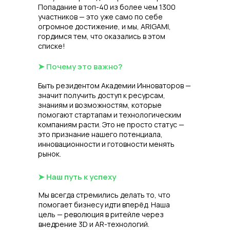
Попадание в топ-40 из более чем 1300
участников — это уже само по себе
огромное достижение, и мы, ARIGAMI,
гордимся тем, что оказались в этом
списке!
➤ Почему это важно
?
Быть резидентом Академии Инноваторов —
значит получить доступ к ресурсам,
знаниям и возможностям, которые
помогают стартапам и технологическим
компаниям расти. Это не просто статус —
это признание нашего потенциала,
инновационности и готовности менять
рынок.
➤
Наш путь к успеху
Мы всегда стремились делать то, что
помогает бизнесу идти вперёд. Наша
цель — революция в ритейле через
внедрение 3D и AR-технологий.